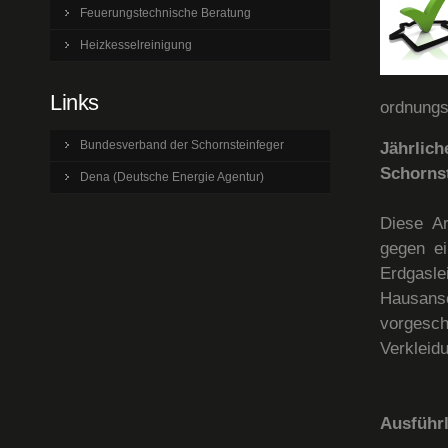
Feuerungstechnische Beratung
Heizkesselreinigung
Links
ordnungs
Bundesverband der Schornsteinfeger
Jährlic
Schornst
Dena (Deutsche Energie Agentur)
Diese Ar
gegen ei
Erdgasl
Hausansc
vorgesc
Verkleid
Ausführl