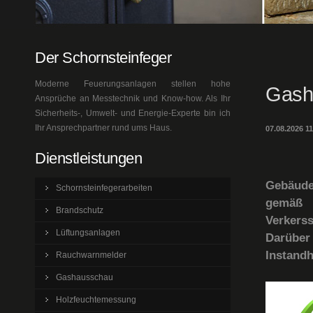
Der Schornsteinfeger
Moderne Feuerungsanlagen stellen hohe
Gash
Ansprüche an Messtechnik und Know-how. Als Ihr
Sicherheits-, Umwelt- und Energie-Experte bin ich
Ihr Ansprechpartner rund ums Haus.
07.08.2026 1
Dienstleistungen
Gebäude
Schornsteinfegerarbeiten
gemäß 
Brandschutz
Verkers
Lüftungsanlagen
Darüber 
Instandh
Rauchwarnmelder
Gashausschau
Holzfeuchtemessung