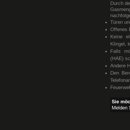
Durch de
Gasmeng
nachfolg
Türen un
Offenes 
Keine el
Klingel,
Falls mö
(HAE) sc
Andere H
Den Bere
Telefona
Feuerweh
Sie mö
Melden S